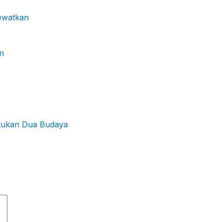
lewatkan
n
atukan Dua Budaya