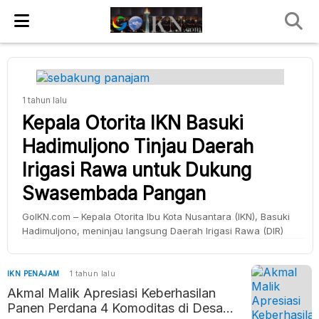
1 tahun lalu
Kepala Otorita IKN Basuki
Hadimuljono Tinjau Daerah
Irigasi Rawa untuk Dukung
Swasembada Pangan
GoIKN.com – Kepala Otorita Ibu Kota Nusantara (IKN), Basuki
Hadimuljono, meninjau langsung Daerah Irigasi Rawa (DIR)
Sebakung di Kabupaten Penajam Paser Utara, Rabu
(08/01/2024). Kunjungan ini bertujuan untuk memastikan
kesiapan kawasan tersebut dalam mendukung program
IKN PENAJAM
1 tahun lalu
swasembada pangan nasional. Optimalisasi Lahan untuk
Akmal Malik Apresiasi Keberhasilan
Swasembada Pangan “Ini menjadi target yang telah
Panen Perdana 4 Komoditas di Desa
dipersiapkan dan target optimalisasi lahan Kementerian