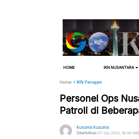
HOME
IKN NUSANTARA
Home
IKN Penajam
Personel Ops Nusa
Patroli di Bebera
kusuma kusuma
Diterbitkan
07 Jun 2022, 16:40 WI