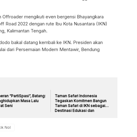
an Offroader mengikuti even bergensi Bhayangkara
ff Road 2022 dengan rute Ibu Kota Nusantara (IKN)
ng, Kalimantan Tengah.
odo bakal datang kembali ke IKN. Presiden akan
mulai dari Persemaian Modern Mentawir, Bendung
ran “PartiSpasi”, Batang:
Taman Safari Indonesia
ghidupkan Masa Lalu
Tegaskan Komitmen Bangun
at Seni
Taman Safari di IKN sebagai
Destinasi Edukasi dan
Rekreasi
tik Nol