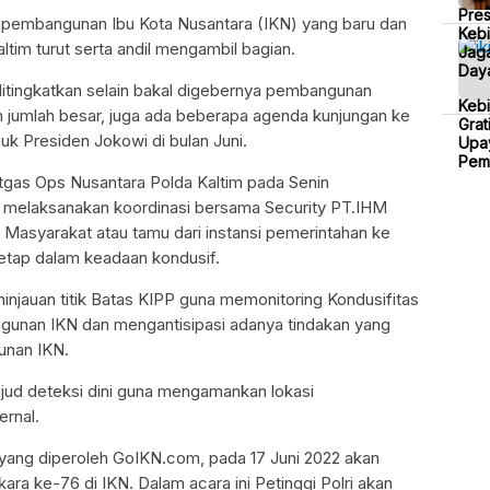
Pre
embangunan Ibu Kota Nusantara (IKN) yang baru dan
Kebi
ltim turut serta andil mengambil bagian.
Jaga
Daya
ditingkatkan selain bakal digebernya pembangunan
Keb
 jumlah besar, juga ada beberapa agenda kunjungan ke
Grat
uk Presiden Jokowi di bulan Juni.
Upa
Pem
atgas Ops Nusantara Polda Kaltim pada Senin
s melaksanakan koordinasi bersama Security PT.IHM
Masyarakat atau tamu dari instansi pemerintahan ke
tetap dalam keadaan kondusif.
eninjauan titik Batas KIPP guna memonitoring Kondusifitas
gunan IKN dan mengantisipasi adanya tindakan yang
nan IKN.
ujud deteksi dini guna mengamankan lokasi
rnal.
 yang diperoleh GoIKN.com, pada 17 Juni 2022 akan
ara ke-76 di IKN. Dalam acara ini Petinggi Polri akan