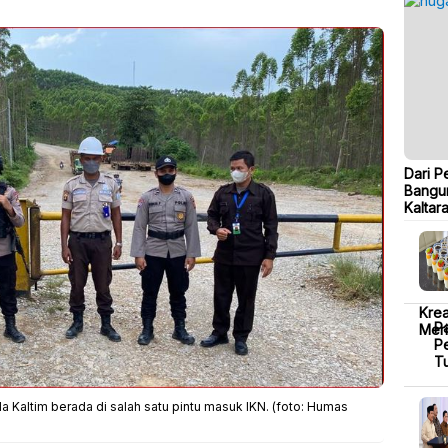
Dari P
Bangu
Kaltar
Krea
P
Mer
Pe
T
 Kaltim berada di salah satu pintu masuk IKN. (foto: Humas