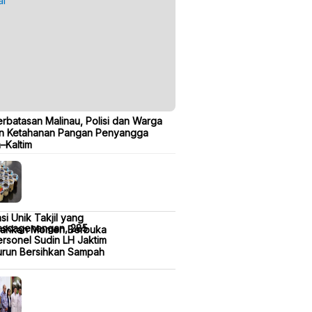
erbatasan Malinau, Polisi dan Warga
n Ketahanan Pangan Penyangga
a–Kaltim
si Unik Takjil yang
ascagenangan, 285
iahkan Momen Berbuka
rsonel Sudin LH Jaktim
urun Bersihkan Sampah