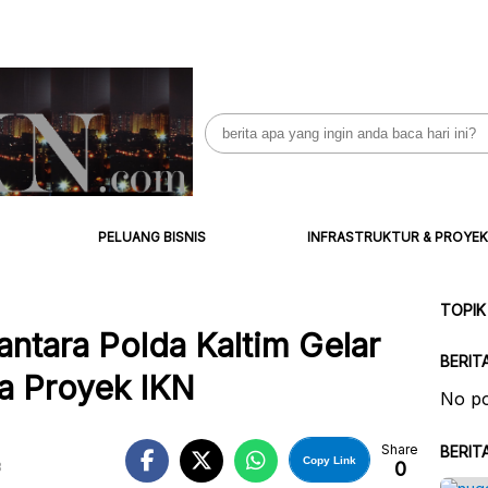
Search
for:
PELUANG BISNIS
INFRASTRUKTUR & PROYEK
TOPIK
ntara Polda Kaltim Gelar
BERIT
pa Proyek IKN
No po
Share
BERIT
Copy Link
0
B