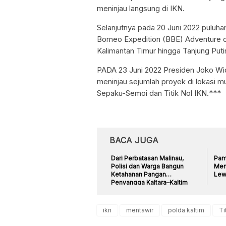
meninjau langsung di IKN.
Selanjutnya pada 20 Juni 2022 puluh
Borneo Expedition (BBE) Adventure o
Kalimantan Timur hingga Tanjung Puti
PADA 23 Juni 2022 Presiden Joko Wid
meninjau sejumlah proyek di lokasi 
Sepaku-Semoi dan Titik Nol IKN.***
BACA JUGA
Dari Perbatasan Malinau,
Pame
Polisi dan Warga Bangun
Men
Ketahanan Pangan
Lew
Penyangga Kaltara–Kaltim
ikn
mentawir
polda kaltim
Ti