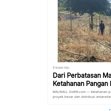
6 bulan lalu
Dari Perbatasan Ma
Ketahanan Pangan 
MALINAU, GoIKN.com — Ketahanan pa
proyek besar dan distribusi antarwil
perbatasan. Dari Desa Kuala Lapang, 
langkah sederhana: menanam jagung 