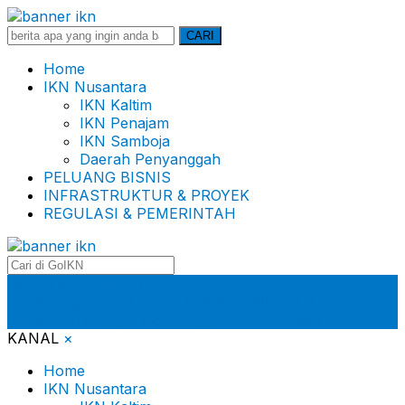
Search
CARI
for:
Home
IKN Nusantara
IKN Kaltim
IKN Penajam
IKN Samboja
Daerah Penyanggah
PELUANG BISNIS
INFRASTRUKTUR & PROYEK
REGULASI & PEMERINTAH
HEADLINE HARI INI
Dari Perbatasan Malinau, Polisi dan Warga Bangun
Ketahanan Pangan Penyangga Kaltara–Kaltim
KANAL
×
Home
IKN Nusantara