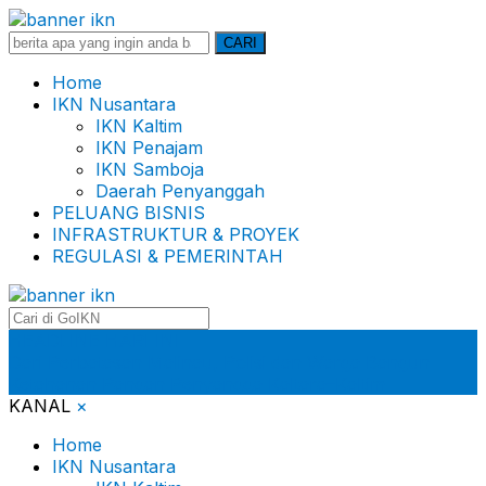
Search
CARI
for:
Home
IKN Nusantara
IKN Kaltim
IKN Penajam
IKN Samboja
Daerah Penyanggah
PELUANG BISNIS
INFRASTRUKTUR & PROYEK
REGULASI & PEMERINTAH
HEADLINE HARI INI
Dari Perbatasan Malinau, Polisi dan Warga Bangun
Ketahanan Pangan Penyangga Kaltara–Kaltim
KANAL
×
Home
IKN Nusantara