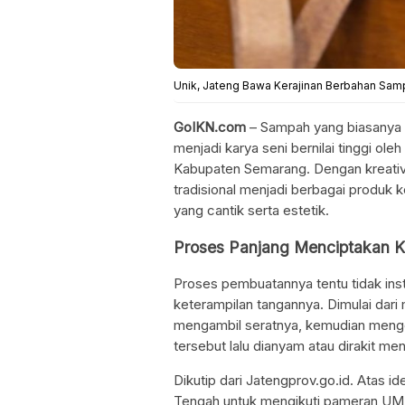
Unik, Jateng Bawa Kerajinan Berbahan Samp
GoIKN.com
– Sampah yang biasanya i
menjadi karya seni bernilai tinggi o
Kabupaten Semarang. Dengan kreativ
tradisional menjadi berbagai produk k
yang cantik serta estetik.
Proses Panjang Menciptakan K
Proses pembuatannya tentu tidak ins
keterampilan tangannya. Dimulai da
mengambil seratnya, kemudian mengo
tersebut lalu dianyam atau dirakit me
Dikutip dari Jatengprov.go.id. Atas 
Tengah untuk mengikuti pameran UMKM 