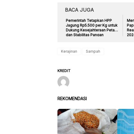
BACA JUGA
Pemerintah Tetapkan HPP
Men
Jagung Rp5.500 per Kg untuk
Pap
Dukung Kesejahteraan Petani
Real
dan Stabilitas Pangan
202
Kerajinan
Sampah
KREDIT
REKOMENDASI