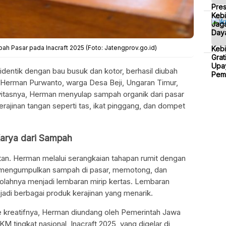
Pre
Kebi
Jaga
Daya
ah Pasar pada Inacraft 2025 (Foto: Jatengprov.go.id)
Keb
Grat
Upa
dentik dengan bau busuk dan kotor, berhasil diubah
Pem
leh Herman Purwanto, warga Desa Beji, Ungaran Timur,
itasnya, Herman menyulap sampah organik dari pasar
erajinan tangan seperti tas, ikat pinggang, dan dompet
arya dari Sampah
tan. Herman melalui serangkaian tahapan rumit dengan
ri mengumpulkan sampah di pasar, memotong, dan
lahnya menjadi lembaran mirip kertas. Lembaran
njadi berbagai produk kerajinan yang menarik.
ide kreatifnya, Herman diundang oleh Pemerintah Jawa
tingkat nasional, Inacraft 2025, yang digelar di