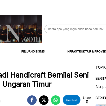
Search
for:
PELUANG BISNIS
INFRASTRUKTUR & PROYEK
TOPIK
di Handicraft Bernilai Seni
BERIT
a Ungaran Timur
No po
Share
BERIT
Copy Link
0
B