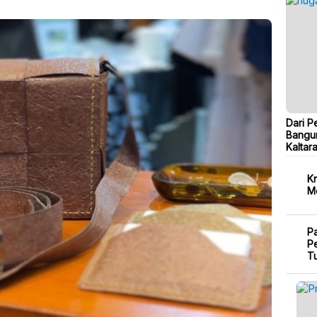
Dari P
Bangu
Kaltar
Kr
M
P
Pe
T