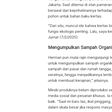
Jakarta. Saat ditemui di stan pamera
berawal dari keprihatinannya terhada
pohon untuk bahan baku kertas.
“Dari situ, muncul ide bahwa kertas bi
fungsi ekologis penting. Lalu, saya k
Jumat (7/2/2025).
Mengumpulkan Sampah Organik 
Herman pun mulai rajin mengunjungi 
untuk mengumpulkan sampah organik 
sampah dari pasar dan rumah tangga,
seratnya, hingga menjadikannya lemb
untuk membuat kerajinan,” jelasnya.
Meski produknya belum diproduksi s
media sosial dan pesanan khusus. Ia
baik. “Saat ini baru tas, ikat pingg
dalam skala besar jika respons masyar