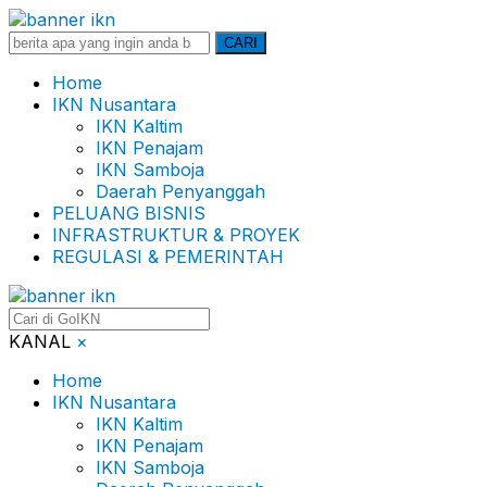
Search
CARI
for:
Home
IKN Nusantara
IKN Kaltim
IKN Penajam
IKN Samboja
Daerah Penyanggah
PELUANG BISNIS
INFRASTRUKTUR & PROYEK
REGULASI & PEMERINTAH
KANAL
×
Home
IKN Nusantara
IKN Kaltim
IKN Penajam
IKN Samboja