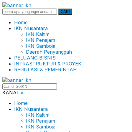
Search
CARI
for:
Home
IKN Nusantara
IKN Kaltim
IKN Penajam
IKN Samboja
Daerah Penyanggah
PELUANG BISNIS
INFRASTRUKTUR & PROYEK
REGULASI & PEMERINTAH
KANAL
×
Home
IKN Nusantara
IKN Kaltim
IKN Penajam
IKN Samboja