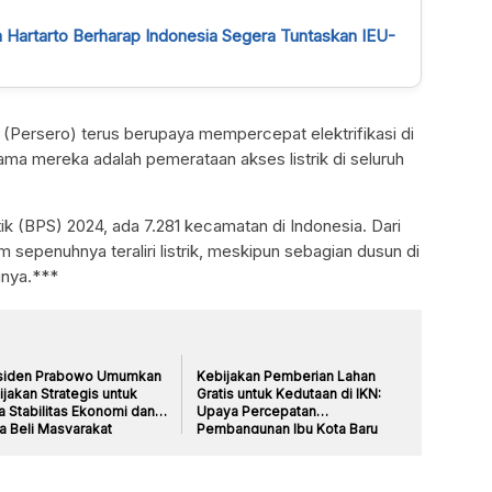
a Hartarto Berharap Indonesia Segera Tuntaskan IEU-
ersero) terus berupaya mempercepat elektrifikasi di
tama mereka adalah pemerataan akses listrik di seluruh
ik (BPS) 2024, ada 7.281 kecamatan di Indonesia. Dari
 sepenuhnya teraliri listrik, meskipun sebagian dusun di
inya.***
siden Prabowo Umumkan
Kebijakan Pemberian Lahan
jakan Strategis untuk
Gratis untuk Kedutaan di IKN:
a Stabilitas Ekonomi dan
Upaya Percepatan
a Beli Masyarakat
Pembangunan Ibu Kota Baru