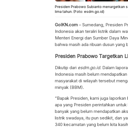
Presiden Prabowo Subianto menargetkan selu
lima tahun. (Foto: esdm.go.id)
GoIKN.com
– Sumedang, Presiden Pr
Indonesia akan teraliri listrik dalam w
Menteri Energi dan Sumber Daya Mine
bahwa masih ada ribuan dusun yang bel
Presiden Prabowo Targetkan L
Dikutip dari
esdm.go.id.
Dalam lapora
Indonesia masih belum mendapatkan p
masyarakat di wilayah tersebut menga
minyak (BBM).
“Bapak Presiden, kami juga laporka
apa yang Presiden perintahkan untuk k
banyak yang belum mendapatkan akse
listrik swadaya, itu pun sedikit, d
340 kecamatan yang belum kita kasih li