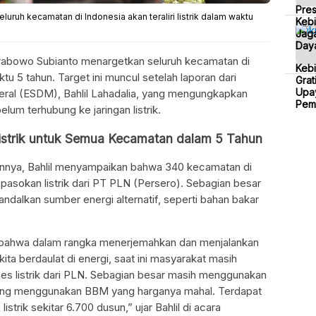
Pre
ruh kecamatan di Indonesia akan teraliri listrik dalam waktu
Kebi
Jaga
Daya
abowo Subianto menargetkan seluruh kecamatan di
Keb
aktu 5 tahun. Target ini muncul setelah laporan dari
Grat
Upa
ral (ESDM), Bahlil Lahadalia, yang mengungkapkan
Pem
um terhubung ke jaringan listrik.
istrik untuk Semua Kecamatan dalam 5 Tahun
nnya, Bahlil menyampaikan bahwa 340 kecamatan di
asokan listrik dari PT PLN (Persero). Sebagian besar
ndalkan sumber energi alternatif, seperti bahan bakar
n bahwa dalam rangka menerjemahkan dan menjalankan
ita berdaulat di energi, saat ini masyarakat masih
s listrik dari PLN. Sebagian besar masih menggunakan
an yang menggunakan BBM yang harganya mahal. Terdapat
strik sekitar 6.700 dusun,” ujar Bahlil di acara