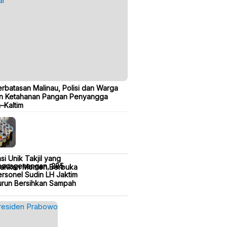
erbatasan Malinau, Polisi dan Warga
n Ketahanan Pangan Penyangga
a–Kaltim
si Unik Takjil yang
ascagenangan, 285
iahkan Momen Berbuka
rsonel Sudin LH Jaktim
urun Bersihkan Sampah