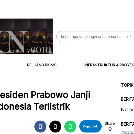
Search
for:
PELUANG BISNIS
INFRASTRUKTUR & PROYEK
TOPIK
residen Prabowo Janji
BERIT
onesia Terlistrik
No po
Share
BERIT
Copy Link
0