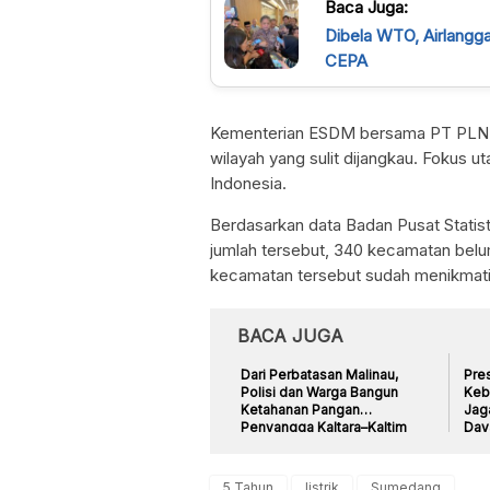
Baca Juga:
Dibela WTO, Airlangg
CEPA
Kementerian ESDM bersama PT PLN (P
wilayah yang sulit dijangkau. Fokus u
Indonesia.
Berdasarkan data Badan Pusat Statist
jumlah tersebut, 340 kecamatan belum
kecamatan tersebut sudah menikmat
BACA JUGA
Dari Perbatasan Malinau,
Pre
Polisi dan Warga Bangun
Kebi
Ketahanan Pangan
Jag
Penyangga Kaltara–Kaltim
Day
5 Tahun
listrik
Sumedang