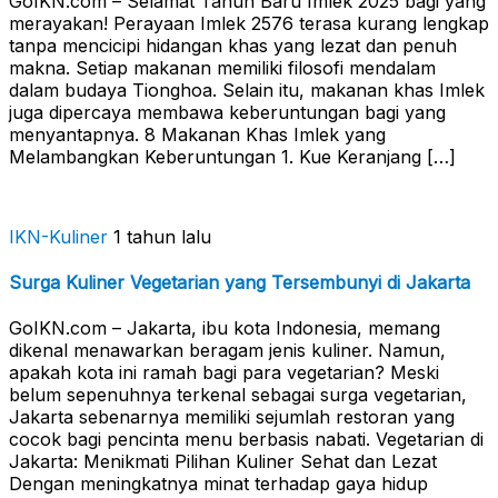
GoIKN.com – Selamat Tahun Baru Imlek 2025 bagi yang
merayakan! Perayaan Imlek 2576 terasa kurang lengkap
tanpa mencicipi hidangan khas yang lezat dan penuh
makna. Setiap makanan memiliki filosofi mendalam
dalam budaya Tionghoa. Selain itu, makanan khas Imlek
juga dipercaya membawa keberuntungan bagi yang
menyantapnya. 8 Makanan Khas Imlek yang
Melambangkan Keberuntungan 1. Kue Keranjang […]
IKN-Kuliner
1 tahun lalu
Surga Kuliner Vegetarian yang Tersembunyi di Jakarta
GoIKN.com – Jakarta, ibu kota Indonesia, memang
dikenal menawarkan beragam jenis kuliner. Namun,
apakah kota ini ramah bagi para vegetarian? Meski
belum sepenuhnya terkenal sebagai surga vegetarian,
Jakarta sebenarnya memiliki sejumlah restoran yang
cocok bagi pencinta menu berbasis nabati. Vegetarian di
Jakarta: Menikmati Pilihan Kuliner Sehat dan Lezat
Dengan meningkatnya minat terhadap gaya hidup