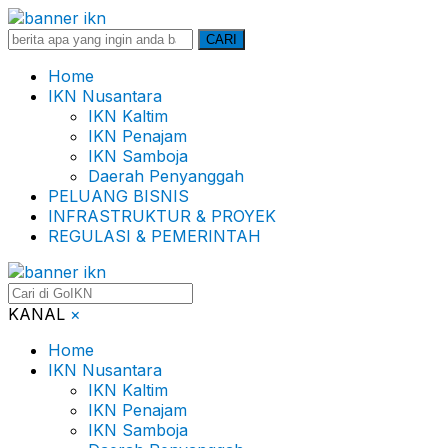
Search
CARI
for:
Home
IKN Nusantara
IKN Kaltim
IKN Penajam
IKN Samboja
Daerah Penyanggah
PELUANG BISNIS
INFRASTRUKTUR & PROYEK
REGULASI & PEMERINTAH
KANAL
×
Home
IKN Nusantara
IKN Kaltim
IKN Penajam
IKN Samboja