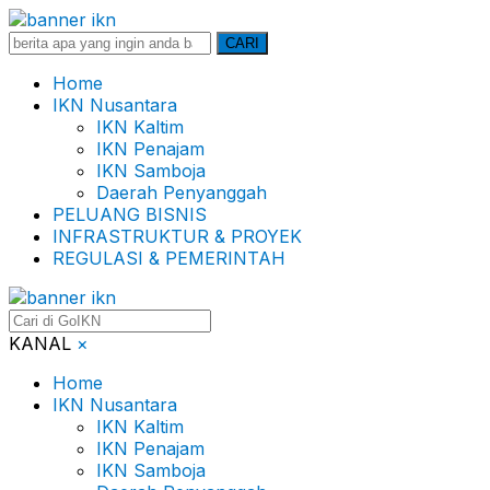
Search
CARI
for:
Home
IKN Nusantara
IKN Kaltim
IKN Penajam
IKN Samboja
Daerah Penyanggah
PELUANG BISNIS
INFRASTRUKTUR & PROYEK
REGULASI & PEMERINTAH
KANAL
×
Home
IKN Nusantara
IKN Kaltim
IKN Penajam
IKN Samboja