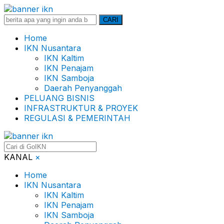
Search
CARI
for:
Home
IKN Nusantara
IKN Kaltim
IKN Penajam
IKN Samboja
Daerah Penyanggah
PELUANG BISNIS
INFRASTRUKTUR & PROYEK
REGULASI & PEMERINTAH
KANAL
×
Home
IKN Nusantara
IKN Kaltim
IKN Penajam
IKN Samboja