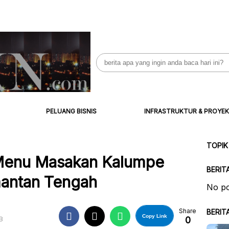
Search
for:
PELUANG BISNIS
INFRASTRUKTUR & PROYEK
TOPIK
enu Masakan Kalumpe
BERIT
mantan Tengah
No po
Share
BERIT
Copy Link
0
B