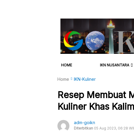
HOME
IKN NUSANTARA
Home
IKN-Kuliner
Resep Membuat M
Kuliner Khas Kali
adm-goikn
Diterbitkan
05 Aug 2023, 06:28 WI