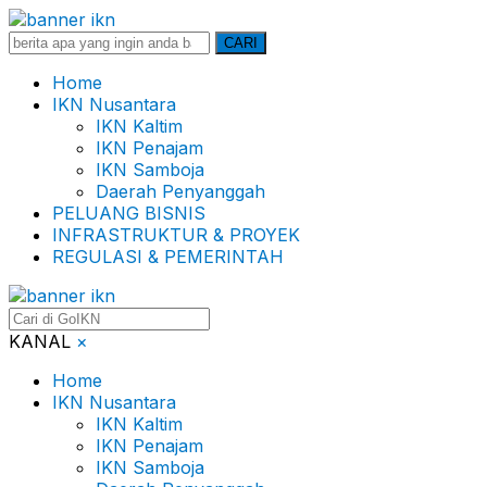
Search
CARI
for:
Home
IKN Nusantara
IKN Kaltim
IKN Penajam
IKN Samboja
Daerah Penyanggah
PELUANG BISNIS
INFRASTRUKTUR & PROYEK
REGULASI & PEMERINTAH
KANAL
×
Home
IKN Nusantara
IKN Kaltim
IKN Penajam
IKN Samboja