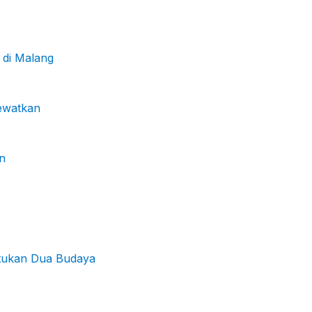
 di Malang
lewatkan
n
atukan Dua Budaya