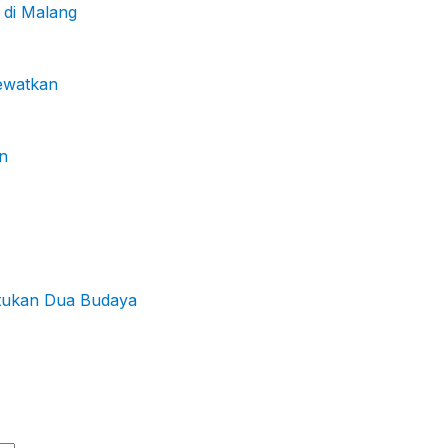
 di Malang
lewatkan
n
atukan Dua Budaya