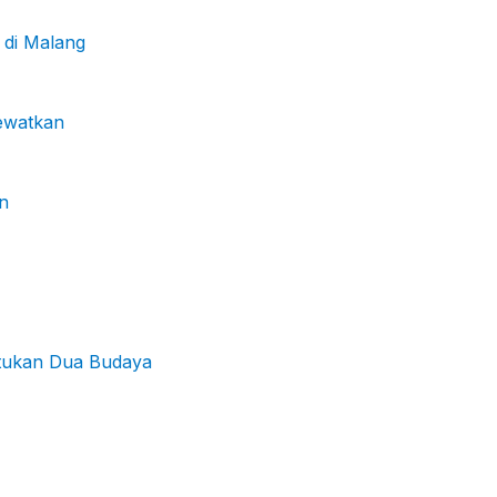
 di Malang
lewatkan
n
atukan Dua Budaya