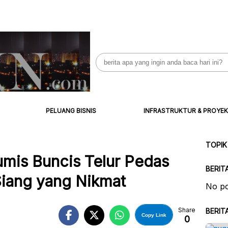
Search
for:
PELUANG BISNIS
INFRASTRUKTUR & PROYEK
TOPIK
mis Buncis Telur Pedas
BERIT
iang yang Nikmat
No po
Share
BERIT
Copy Link
0