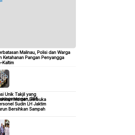
erbatasan Malinau, Polisi dan Warga
n Ketahanan Pangan Penyangga
a–Kaltim
si Unik Takjil yang
ascagenangan, 285
iahkan Momen Berbuka
rsonel Sudin LH Jaktim
urun Bersihkan Sampah