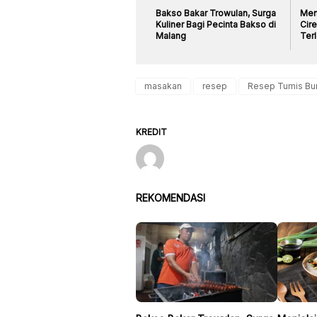
Bakso Bakar Trowulan, Surga
Menj
Kuliner Bagi Pecinta Bakso di
Cir
Malang
Ter
masakan
resep
Resep Tumis Bun
KREDIT
REKOMENDASI