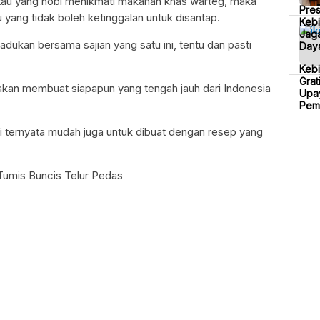
au yang hobi menikmati makanan khas warteg, maka
Pre
u yang tidak boleh ketinggalan untuk disantap.
Kebi
Jaga
adukan bersama sajian yang satu ini, tentu dan pasti
Daya
Keb
Grat
 akan membuat siapapun yang tengah jauh dari Indonesia
Upa
Pem
i ternyata mudah juga untuk dibuat dengan resep yang
Tumis Buncis Telur Pedas