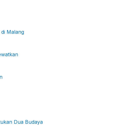
 di Malang
lewatkan
n
atukan Dua Budaya