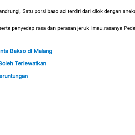
drungi, Satu porsi baso aci terdiri dari cilok dengan aneka
serta penyedap rasa dan perasan jeruk limau,rasanya Pedas
inta Bakso di Malang
 Boleh Terlewatkan
eruntungan