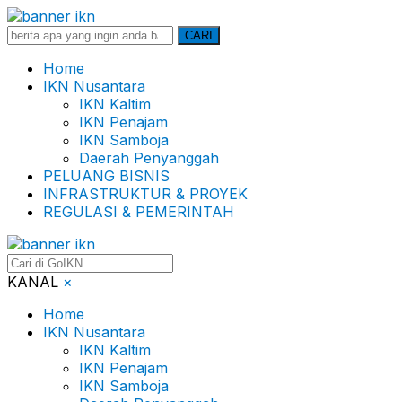
Search
CARI
for:
Home
IKN Nusantara
IKN Kaltim
IKN Penajam
IKN Samboja
Daerah Penyanggah
PELUANG BISNIS
INFRASTRUKTUR & PROYEK
REGULASI & PEMERINTAH
KANAL
×
Home
IKN Nusantara
IKN Kaltim
IKN Penajam
IKN Samboja