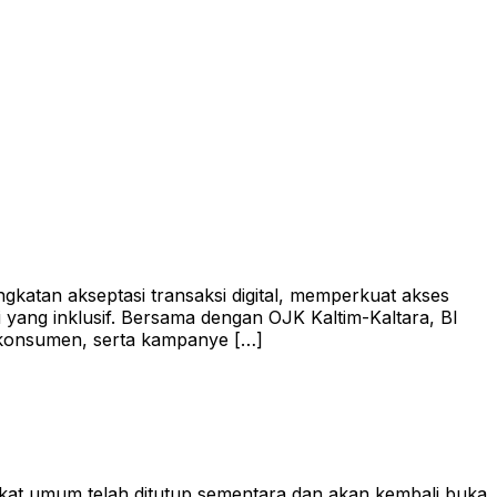
gkatan akseptasi transaksi digital, memperkuat akses
ng inklusif. Bersama dengan OJK Kaltim-Kaltara, BI
n konsumen, serta kampanye […]
kat umum telah ditutup sementara dan akan kembali buka