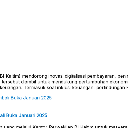
 Kaltim) mendorong inovasi digitalisasi pembayaran, penin
ersebut diambil untuk mendukung pertumbuhan ekonomi ya
i keuangan. Termasuk soal inklusi keuangan, perlindunga
ali Buka Januari 2025
 uang melalui Kantor Perwakilan BI Kaltim untuk masyara