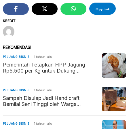
Copy Link
KREDIT
REKOMENDASI
PELUANG BISNIS
1 tahun lalu
Pemerintah Tetapkan HPP Jagung
Rp5.500 per Kg untuk Dukung
Kesejahteraan Petani dan Stabilitas
Pangan
PELUANG BISNIS
1 tahun lalu
Sampah Disulap Jadi Handicraft
Bernilai Seni Tinggi oleh Warga
Ungaran Timur
PELUANG BISNIS
1 tahun lalu