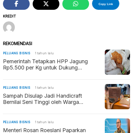
Copy Link
KREDIT
REKOMENDASI
PELUANG BISNIS
1 tahun lalu
Pemerintah Tetapkan HPP Jagung
Rp5.500 per Kg untuk Dukung
Kesejahteraan Petani dan Stabilitas
Pangan
PELUANG BISNIS
1 tahun lalu
Sampah Disulap Jadi Handicraft
Bernilai Seni Tinggi oleh Warga
Ungaran Timur
PELUANG BISNIS
1 tahun lalu
Menteri Rosan Roeslani Paparkan