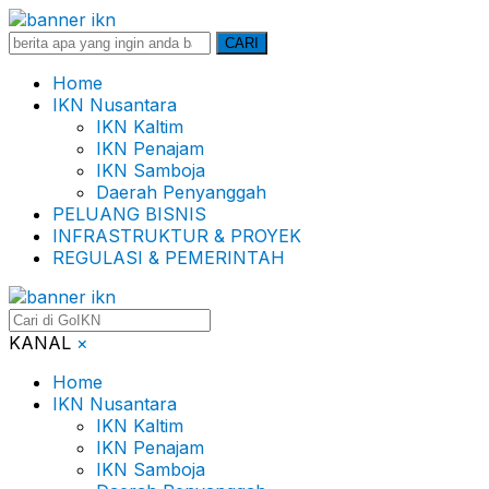
Search
CARI
for:
Home
IKN Nusantara
IKN Kaltim
IKN Penajam
IKN Samboja
Daerah Penyanggah
PELUANG BISNIS
INFRASTRUKTUR & PROYEK
REGULASI & PEMERINTAH
KANAL
×
Home
IKN Nusantara
IKN Kaltim
IKN Penajam
IKN Samboja