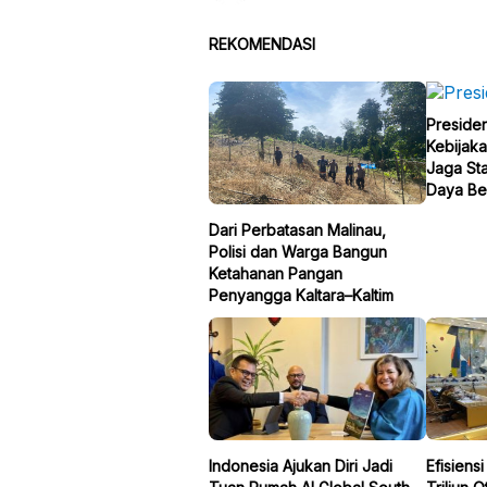
REKOMENDASI
Preside
Kebijaka
Jaga Sta
Daya Be
Dari Perbatasan Malinau,
Polisi dan Warga Bangun
Ketahanan Pangan
Penyangga Kaltara–Kaltim
Indonesia Ajukan Diri Jadi
Efisiens