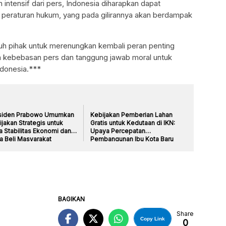
ntensif dari pers, Indonesia diharapkan dapat
 peraturan hukum, yang pada gilirannya akan berdampak
uh pihak untuk merenungkan kembali peran penting
kebebasan pers dan tanggung jawab moral untuk
donesia.***
siden Prabowo Umumkan
Kebijakan Pemberian Lahan
jakan Strategis untuk
Gratis untuk Kedutaan di IKN:
a Stabilitas Ekonomi dan
Upaya Percepatan
a Beli Masyarakat
Pembangunan Ibu Kota Baru
BAGIKAN
Share
Copy Link
0