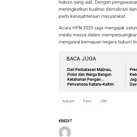
hukum yang adil. Dengan pengawasan i
meningkatkan kualitas demokrasi dan
pada kesejahteraan masyarakat.
Acara HPN 2025 juga mengajak selur
media massa dalam memperjuangkan 
mengawal kemajuan negara hukum In
BACA JUGA
Dari Perbatasan Malinau,
Pre
Polisi dan Warga Bangun
Kebi
Ketahanan Pangan
Jag
Penyangga Kaltara–Kaltim
Day
hukum
Pers
UIN
KREDIT