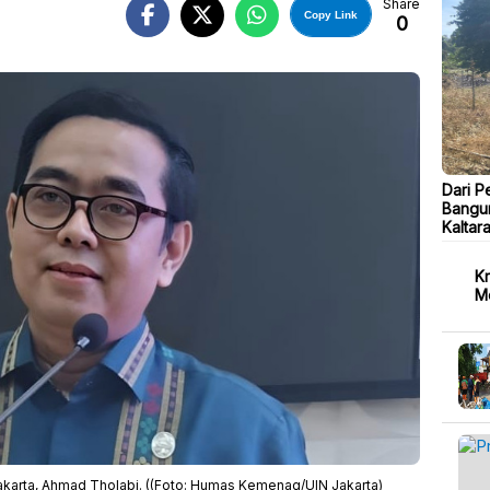
Share
Copy Link
0
B
Dari P
Bangu
Kaltar
Kr
M
Jakarta, Ahmad Tholabi. ((Foto: Humas Kemenag/UIN Jakarta)