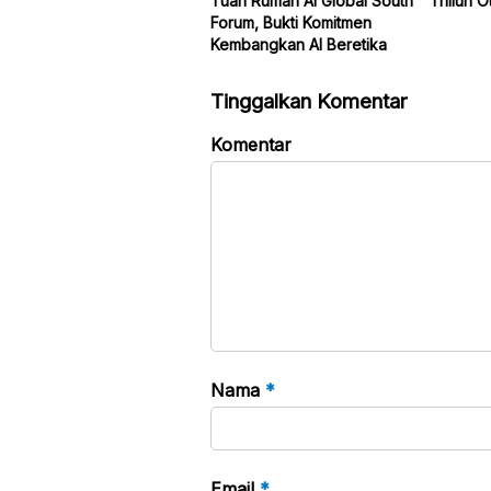
Tuan Rumah AI Global South
Triliun O
Forum, Bukti Komitmen
Kembangkan AI Beretika
Tinggalkan Komentar
Komentar
Nama
*
Email
*