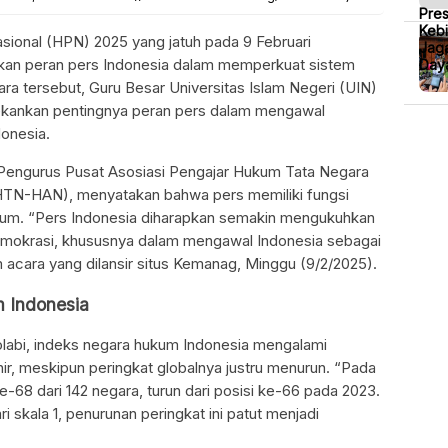
Pre
Kebi
asional (HPN) 2025 yang jatuh pada 9 Februari
Jaga
kan peran pers Indonesia dalam memperkuat sistem
Daya
ra tersebut, Guru Besar Universitas Islam Negeri (UIN)
nekankan pentingnya peran pers dalam mengawal
onesia.
 Pengurus Pusat Asosiasi Pengajar Hukum Tata Negara
HTN-HAN), menyatakan bahwa pers memiliki fungsi
kum. “Pers Indonesia diharapkan semakin mengukuhkan
 demokrasi, khususnya dalam mengawal Indonesia sebagai
 acara yang dilansir situs Kemanag, Minggu (9/2/2025).
 Indonesia
Tholabi, indeks negara hukum Indonesia mengalami
ir, meskipun peringkat globalnya justru menurun. “Pada
e-68 dari 142 negara, turun dari posisi ke-66 pada 2023.
i skala 1, penurunan peringkat ini patut menjadi