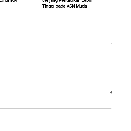
torita IKN
Jenjang Pendidikan Lebih
Tinggi pada ASN Muda