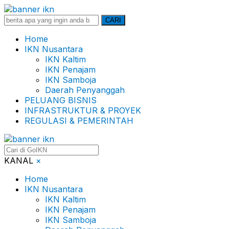
Search
CARI
for:
Home
IKN Nusantara
IKN Kaltim
IKN Penajam
IKN Samboja
Daerah Penyanggah
PELUANG BISNIS
INFRASTRUKTUR & PROYEK
REGULASI & PEMERINTAH
KANAL
×
Home
IKN Nusantara
IKN Kaltim
IKN Penajam
IKN Samboja