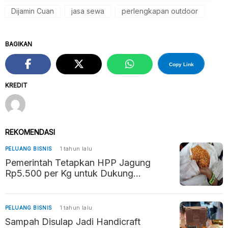
Dijamin Cuan
jasa sewa
perlengkapan outdoor
BAGIKAN
Copy Link
KREDIT
REKOMENDASI
PELUANG BISNIS
1 tahun lalu
Pemerintah Tetapkan HPP Jagung
Rp5.500 per Kg untuk Dukung
Kesejahteraan Petani dan Stabilitas
Pangan
PELUANG BISNIS
1 tahun lalu
Sampah Disulap Jadi Handicraft