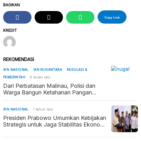
BAGIKAN
Copy Link
KREDIT
REKOMENDASI
IKN NASIONAL
IKN NUSANTARA
REGULASI &
PEMERINTAH
6 bulan lalu
Dari Perbatasan Malinau, Polisi dan
Warga Bangun Ketahanan Pangan
Penyangga Kaltara–Kaltim
IKN NASIONAL
1 tahun lalu
Presiden Prabowo Umumkan Kebijakan
Strategis untuk Jaga Stabilitas Ekonomi
dan Daya Beli Masyarakat