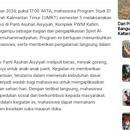
r 2024, pukul 17.00 WITA, mahasiswa Program Studi S1
ah Kalimantan Timur (UMKT) semester 5 melaksanakan
Dari P
o di Panti Asuhan Aisyiyah, Komplek PWM Kaltim.
Bangu
engampu sebagai bagian dari pengaplikasian Spirit Al-
Kaltar
Kemuhammadiyahan. Program ini bertujuan menumbuhkan
mahasiswa, serta memberikan pengalaman langsung dalam
Panti Asuhan Aisyiyah meliputi beras, minyak goreng,
nya untuk anak-anak panti. Kegiatan ini memberikan
antuan, terutama dalam memenuhi kebutuhan dasar
a menjadi wadah bagi mahasiswa untuk mengaplikasikan
pan sehari-hari. Dengan terlibat langsung, mahasiswa
edulian sosial dan berkontribusi kepada masyarakat.
g dalam kegiatan ini, mahasiswa dapat memahami
alam keadaan suka maupun duka.