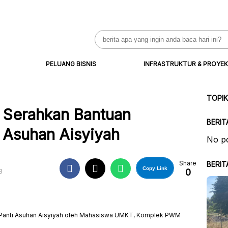
Search
for:
PELUANG BISNIS
INFRASTRUKTUR & PROYEK
TOPI
Serahkan Bantuan
BERIT
 Asuhan Aisyiyah
No po
Share
BERIT
Copy Link
0
B
 Panti Asuhan Aisyiyah oleh Mahasiswa UMKT, Komplek PWM