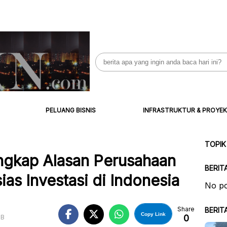
Search
for:
PELUANG BISNIS
INFRASTRUKTUR & PROYEK
TOPIK
ngkap Alasan Perusahaan
BERIT
as Investasi di Indonesia
No po
Share
BERIT
Copy Link
0
IB