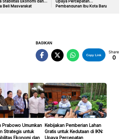
a Stabilitas Ekonomi dan
Upaya Percepatan
a Beli Masyarakat
Pembangunan Ibu Kota Baru
BAGIKAN
Share
Copy Link
0
n Prabowo Umumkan
Kebijakan Pemberian Lahan
n Strategis untuk
Gratis untuk Kedutaan di IKN:
bilitas Ekonomi dan
Upaya Percepatan