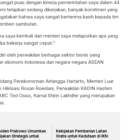
sangat puas dengan kinerja pemerintahan saya dalam 44
 kami tetapkan sedang dikerjakan, banyak komitmen yang
ngatakan bahwa saya sangat berterima kasih kepada tim
memberi sambutan.
ika saya kembali dan menteri saya melaporkan apa yang
eka bekerja sangat cepat.”
diri oleh perwakilan berbagai sektor bisnis yang
an ekonomi Indonesia dan negara-negara ASEAN
Bidang Perekonomian Airlangga Hartarto, Menteri Luar
n Hilirisasi Rosan Roeslani, Perwakilan KADIN Hashim
BC Ted Osius, Kamal Shirin Lakhdhir yang merupakan
ia.
siden Prabowo Umumkan
Kebijakan Pemberian Lahan
jakan Strategis untuk
Gratis untuk Kedutaan di IKN: