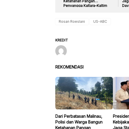
Ketahanan Pangan
Jag
Penyangga Kaltara–Kaltim
Day
Rosan Roeslani
US-ABC
KREDIT
REKOMENDASI
Dari Perbatasan Malinau,
Preside
Polisi dan Warga Bangun
Kebijaka
Ketahanan Pangan
Jaga Sta