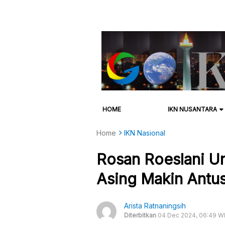
HOME
IKN NUSANTARA
Home
IKN Nasional
Rosan Roeslani U
Asing Makin Antusi
Arista Ratnaningsih
Diterbitkan
04 Dec 2024, 06:49 W