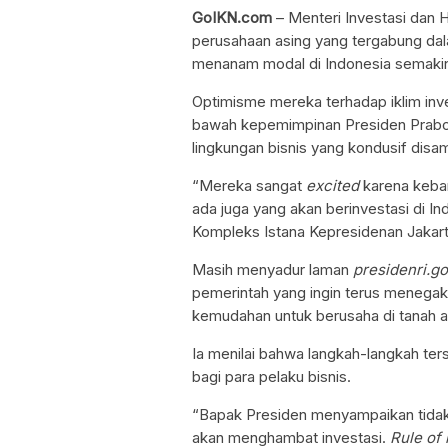
GoIKN.com
– Menteri Investasi dan H
perusahaan asing yang tergabung d
menanam modal di Indonesia semaki
Optimisme mereka terhadap iklim inve
bawah kepemimpinan Presiden Prabo
lingkungan bisnis yang kondusif disa
“Mereka sangat
excited
karena keban
ada juga yang akan berinvestasi di In
Kompleks Istana Kepresidenan Jakarta
Masih menyadur laman
presidenri.go
pemerintah yang ingin terus menega
kemudahan untuk berusaha di tanah ai
Ia menilai bahwa langkah-langkah 
bagi para pelaku bisnis.
“Bapak Presiden menyampaikan tidak a
akan menghambat investasi.
Rule of 