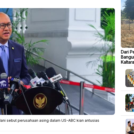
Dari P
Bangu
Kaltar
eslani sebut perusahaan asing dalam US-ABC kian antusias