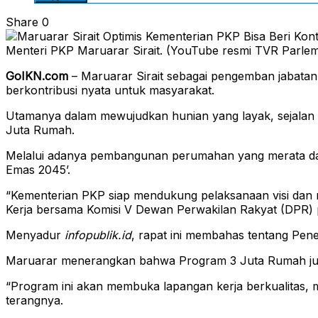
Share
0
Menteri PKP Maruarar Sirait. (YouTube resmi TVR Parle
GoIKN.com
– Maruarar Sirait sebagai pengemban jabata
berkontribusi nyata untuk masyarakat.
Utamanya dalam mewujudkan hunian yang layak, sejalan 
Juta Rumah.
Melalui adanya pembangunan perumahan yang merata dan be
Emas 2045’.
“Kementerian PKP siap mendukung pelaksanaan visi dan mi
Kerja bersama Komisi V Dewan Perwakilan Rakyat (DPR) p
Menyadur
infopublik.id
, rapat ini membahas tentang Pe
Maruarar menerangkan bahwa Program 3 Juta Rumah juga
“Program ini akan membuka lapangan kerja berkualitas, 
terangnya.