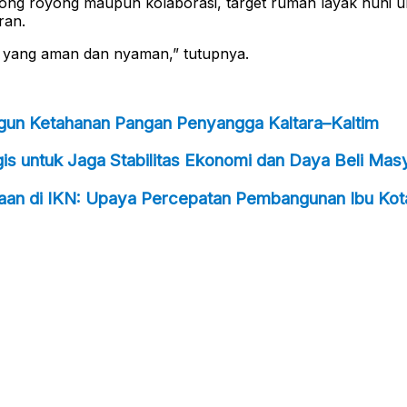
ong royong maupun kolaborasi, target rumah layak huni un
ran.
al yang aman dan nyaman,” tutupnya.
ngun Ketahanan Pangan Penyangga Kaltara–Kaltim
s untuk Jaga Stabilitas Ekonomi dan Daya Beli Mas
taan di IKN: Upaya Percepatan Pembangunan Ibu Kot