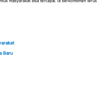
tuk masyarakat bisa tercapai. Ia berkomitmen terus
yarakat
a Baru