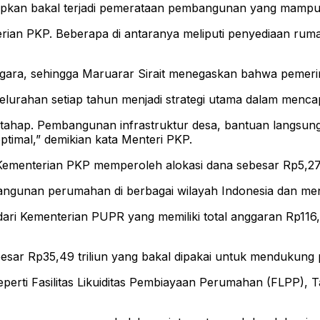
apkan bakal terjadi pemerataan pembangunan yang mampu
rian PKP. Beberapa di antaranya meliputi penyediaan ruma
gara, sehingga Maruarar Sirait menegaskan bahwa pemeri
urahan setiap tahun menjadi strategi utama dalam mencapa
rtahap. Pembangunan infrastruktur desa, bantuan langsung
ptimal,” demikian kata Menteri PKP.
menterian PKP memperoleh alokasi dana sebesar Rp5,274
angunan perumahan di berbagai wilayah Indonesia dan me
i Kementerian PUPR yang memiliki total anggaran Rp116,2
ebesar Rp35,49 triliun yang bakal dipakai untuk mendukun
perti Fasilitas Likuiditas Pembiayaan Perumahan (FLPP), 