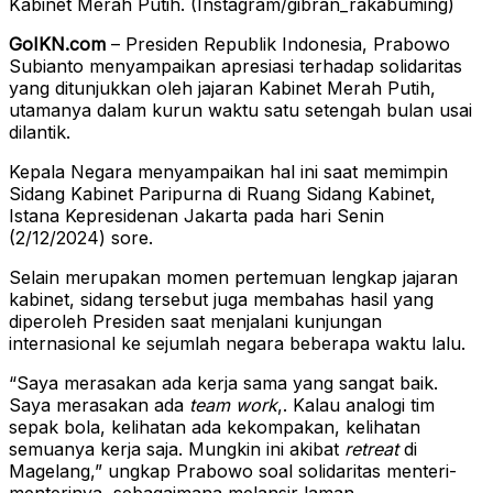
Kabinet Merah Putih. (Instagram/gibran_rakabuming)
GoIKN.com
– Presiden Republik Indonesia, Prabowo
Subianto menyampaikan apresiasi terhadap solidaritas
yang ditunjukkan oleh jajaran Kabinet Merah Putih,
utamanya dalam kurun waktu satu setengah bulan usai
dilantik.
Kepala Negara menyampaikan hal ini saat memimpin
Sidang Kabinet Paripurna di Ruang Sidang Kabinet,
Istana Kepresidenan Jakarta pada hari Senin
(2/12/2024) sore.
Selain merupakan momen pertemuan lengkap jajaran
kabinet, sidang tersebut juga membahas hasil yang
diperoleh Presiden saat menjalani kunjungan
internasional ke sejumlah negara beberapa waktu lalu.
“Saya merasakan ada kerja sama yang sangat baik.
Saya merasakan ada
team work
,. Kalau analogi tim
sepak bola, kelihatan ada kekompakan, kelihatan
semuanya kerja saja. Mungkin ini akibat
retreat
di
Magelang,” ungkap Prabowo soal solidaritas menteri-
menterinya, sebagaimana melansir laman