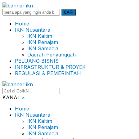
Search
CARI
for:
Home
IKN Nusantara
IKN Kaltim
IKN Penajam
IKN Samboja
Daerah Penyanggah
PELUANG BISNIS
INFRASTRUKTUR & PROYEK
REGULASI & PEMERINTAH
KANAL
×
Home
IKN Nusantara
IKN Kaltim
IKN Penajam
IKN Samboja