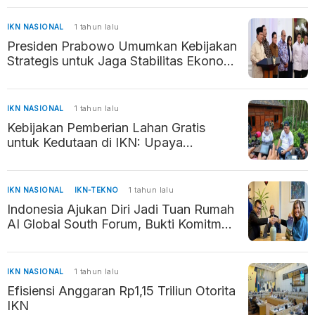
Penyangga Kaltara–Kaltim
IKN NASIONAL
1 tahun lalu
Presiden Prabowo Umumkan Kebijakan
Strategis untuk Jaga Stabilitas Ekonomi
dan Daya Beli Masyarakat
IKN NASIONAL
1 tahun lalu
Kebijakan Pemberian Lahan Gratis
untuk Kedutaan di IKN: Upaya
Percepatan Pembangunan Ibu Kota
Baru
IKN NASIONAL
IKN-TEKNO
1 tahun lalu
Indonesia Ajukan Diri Jadi Tuan Rumah
AI Global South Forum, Bukti Komitmen
Kembangkan AI Beretika
IKN NASIONAL
1 tahun lalu
Efisiensi Anggaran Rp1,15 Triliun Otorita
IKN