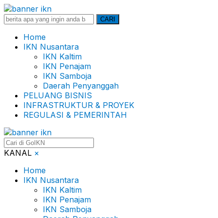
Search
CARI
for:
Home
IKN Nusantara
IKN Kaltim
IKN Penajam
IKN Samboja
Daerah Penyanggah
PELUANG BISNIS
INFRASTRUKTUR & PROYEK
REGULASI & PEMERINTAH
KANAL
×
Home
IKN Nusantara
IKN Kaltim
IKN Penajam
IKN Samboja