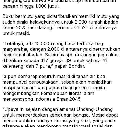
mengungkap bahwa Perpusnas siap memberi bahan
bacaan hingga 1.000 judul.
Buku bermutu yang didistribusikan memiliki mutu yang
sudah dinilai kelayakannya untuk 2.000 rumah ibadah
tahun 2025 mendatang. Termasuk 1.526 di antaranya
untuk masjid.
“Totalnya, ada 10.000 ruang baca terbuka bagi
masyarakat, dengan 2.000 di antaranya diperuntukkan
bagi rumah ibadah. Selain masjid, dukungan juga akan
diberikan kepada 417 gereja, 39 untuk wihara, 11
kelenteng, dan 7 pura,” papar Bondar.
Ia pun berharap seluruh masjid di tanah air bisa
mempunyai perpustakaan, sebab akan menjadikan
masjid sebagai ruang utama bagi generasi muda
mengembangkan kemampuan literasi alam
menyongsong Indonesia Emas 2045.
“Upaya ini sejalan dengan amanat Undang-Undang
untuk mencerdaskan kehidupan bangsa. Masjid dapat
menumbuhkan budaya literasi yang kuat, yang pada
gilirannya akan mendorong transformasi sosial dan