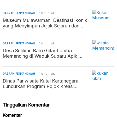
Peran Keagamaan dan Pemberdayaan
Ekonomi Masyarakat
DAERAH PENYANGGAH
1 tahun lalu
Museum Mulawarman: Destinasi Ikonik
yang Menyimpan Jejak Sejarah dan
Budaya di Tenggarong
DAERAH PENYANGGAH
1 tahun lalu
Desa Suliliran Baru Gelar Lomba
Memancing di Waduk Subaru Apik,
Promosikan Potensi Wisata dan Pererat
Silaturahmi
DAERAH PENYANGGAH
1 tahun lalu
Dinas Pariwisata Kutai Kartanegara
Luncurkan Program Pojok Kreasi
Rakyat (POKIR) untuk Dukung Seni
Lokal
Tinggalkan Komentar
Komentar