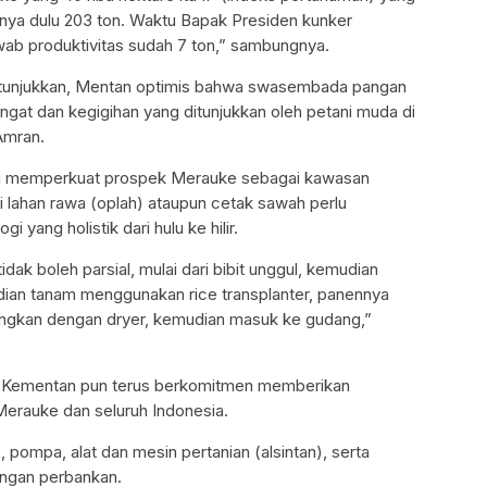
itasnya dulu 203 ton. Waktu Bapak Presiden kunker
wab produktivitas sudah 7 ton,” sambungnya.
itunjukkan, Mentan optimis bahwa swasembada pangan
gat dan kegigihan yang ditunjukkan oleh petani muda di
Amran.
rlu memperkuat prospek Merauke sebagai kawasan
lahan rawa (oplah) ataupun cetak sawah perlu
yang holistik dari hulu ke hilir.
tidak boleh parsial, mulai dari bibit unggul, kemudian
ian tanam menggunakan rice transplanter, panennya
ringkan dengan dryer, kemudian masuk ke gudang,”
, Kementan pun terus berkomitmen memberikan
rauke dan seluruh Indonesia.
, pompa, alat dan mesin pertanian (alsintan), serta
engan perbankan.