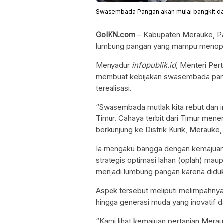
Swasembada Pangan akan mulai bangkit dari 
GoIKN.com
– Kabupaten Merauke, Pa
lumbung pangan yang mampu menopa
Menyadur
infopublik.id
, Menteri Per
membuat kebijakan swasembada pang
terealisasi.
“Swasembada mutlak kita rebut dan in
Timur. Cahaya terbit dari Timur men
berkunjung ke Distrik Kurik, Merauke,
Ia mengaku bangga dengan kemajuan 
strategis optimasi lahan (oplah) maup
menjadi lumbung pangan karena didu
Aspek tersebut meliputi melimpahnya 
hingga generasi muda yang inovatif da
“Kami lihat kemajuan pertanian Merau