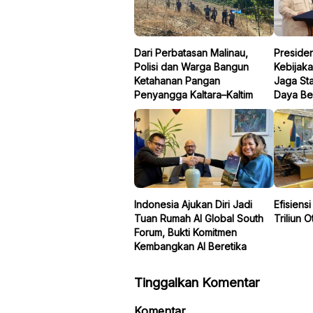
Dari Perbatasan Malinau,
Preside
Polisi dan Warga Bangun
Kebijaka
Ketahanan Pangan
Jaga Sta
Penyangga Kaltara–Kaltim
Daya Be
Indonesia Ajukan Diri Jadi
Efisiens
Tuan Rumah AI Global South
Triliun O
Forum, Bukti Komitmen
Kembangkan AI Beretika
Tinggalkan Komentar
Komentar