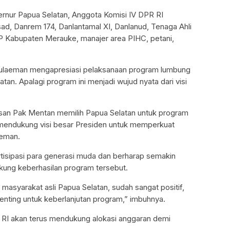
bernur Papua Selatan, Anggota Komisi IV DPR RI
ad, Danrem 174, Danlantamal XI, Danlanud, Tenaga Ahli
P Kabupaten Merauke, manajer area PIHC, petani,
Sulaeman mengapresiasi pelaksanaan program lumbung
tan. Apalagi program ini menjadi wujud nyata dari visi
san Pak Mentan memilih Papua Selatan untuk program
am mendukung visi besar Presiden untuk memperkuat
aeman.
rtisipasi para generasi muda dan berharap semakin
kung keberhasilan program tersebut.
masyarakat asli Papua Selatan, sudah sangat positif,
penting untuk keberlanjutan program,” imbuhnya.
RI akan terus mendukung alokasi anggaran demi