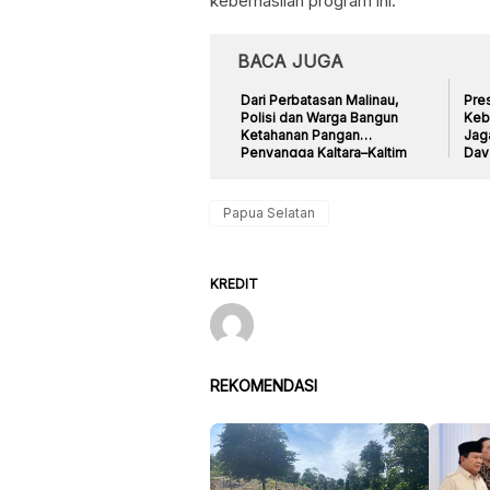
keberhasilan program ini.
BACA JUGA
Dari Perbatasan Malinau,
Pre
Polisi dan Warga Bangun
Kebi
Ketahanan Pangan
Jag
Penyangga Kaltara–Kaltim
Day
Papua Selatan
KREDIT
REKOMENDASI