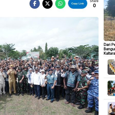
Share
Copy Link
0
B
Dari P
Bangu
Kaltar