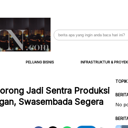
Search
for:
PELUANG BISNIS
INFRASTRUKTUR & PROYEK
TOPIK
orong Jadi Sentra Produksi
BERIT
gan, Swasembada Segera
No po
BERIT