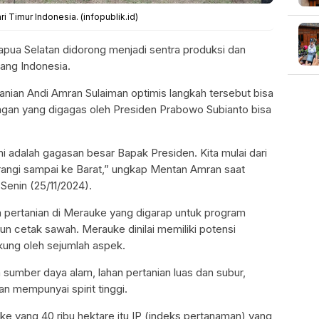
Timur Indonesia. (infopublik.id)
pua Selatan didorong menjadi sentra produksi dan
ng Indonesia.
tanian Andi Amran Sulaiman optimis langkah tersebut bisa
an yang digagas oleh Presiden Prabowo Subianto bisa
i adalah gagasan besar Bapak Presiden. Kita mulai dari
erangi sampai ke Barat,” ungkap Mentan Amran saat
 Senin (25/11/2024).
pertanian di Merauke yang digarap untuk program
un cetak sawah. Merauke dinilai memiliki potensi
kung oleh sejumlah aspek.
sumber daya alam, lahan pertanian luas dan subur,
n mempunyai spirit tinggi.
ke yang 40 ribu hektare itu IP (indeks pertanaman) yang