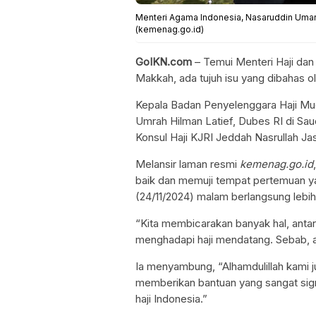
Menteri Agama Indonesia, Nasaruddin Umar
(kemenag.go.id)
GoIKN.com
– Temui Menteri Haji dan 
Makkah, ada tujuh isu yang dibahas 
Kepala Badan Penyelenggara Haji Muc
Umrah Hilman Latief, Dubes RI di Sau
Konsul Haji KJRI Jeddah Nasrullah Ja
Melansir laman resmi
kemenag.go.id
baik dan memuji tempat pertemuan ya
(24/11/2024) malam berlangsung lebih 
“Kita membicarakan banyak hal, antar
menghadapi haji mendatang. Sebab,
Ia menyambung, “Alhamdulillah kami 
memberikan bantuan yang sangat sig
haji Indonesia.”