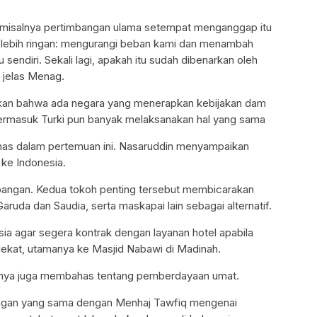
au misalnya pertimbangan ulama setempat menganggap itu
h lebih ringan: mengurangi beban kami dan menambah
 sendiri. Sekali lagi, apakah itu sudah dibenarkan oleh
” jelas Menag.
kan bahwa ada negara yang menerapkan kebijakan dam
 termasuk Turki pun banyak melaksanakan hal yang sama
bahas dalam pertemuan ini. Nasaruddin menyampaikan
 ke Indonesia.
bangan. Kedua tokoh penting tersebut membicarakan
da dan Saudia, serta maskapai lain sebagai alternatif.
ia agar segera kontrak dengan layanan hotel apabila
dekat, utamanya ke Masjid Nabawi di Madinah.
uanya juga membahas tentang pemberdayaan umat.
ngan yang sama dengan Menhaj Tawfiq mengenai