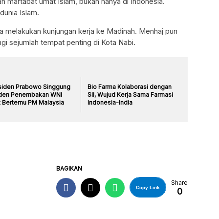
n martabat umat Islam, bukan hanya di Indonesia.
dunia Islam.
a melakukan kunjungan kerja ke Madinah. Menhaj pun
i sejumlah tempat penting di Kota Nabi.
siden Prabowo Singgung
Bio Farma Kolaborasi dengan
iden Penembakan WNI
SII, Wujud Kerja Sama Farmasi
t Bertemu PM Malaysia
Indonesia-India
BAGIKAN
Share
Copy Link
0