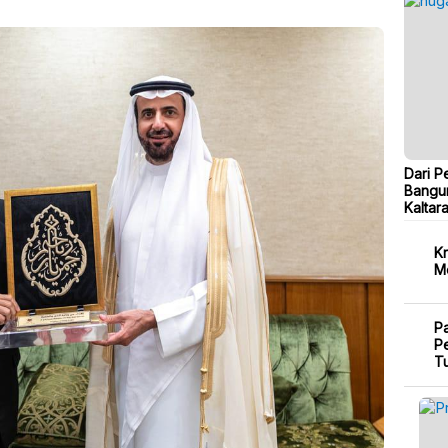
Dari P
Bangu
Kaltar
Kr
M
P
Pe
T