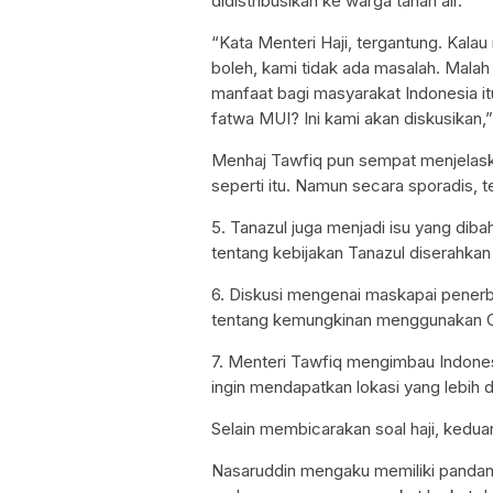
didistribusikan ke warga tanah air.
“Kata Menteri Haji, tergantung. Kal
boleh, kami tidak ada masalah. Mala
manfaat bagi masyarakat Indonesia itu
fatwa MUI? Ini kami akan diskusikan,
Menhaj Tawfiq pun sempat menjelas
seperti itu. Namun secara sporadis,
5. Tanazul juga menjadi isu yang di
tentang kebijakan Tanazul diserahkan
6. Diskusi mengenai maskapai pener
tentang kemungkinan menggunakan Garu
7. Menteri Tawfiq mengimbau Indones
ingin mendapatkan lokasi yang lebih 
Selain membicarakan soal haji, ked
Nasaruddin mengaku memiliki panda