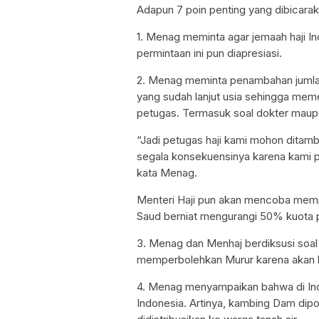
Adapun 7 poin penting yang dibicara
1. Menag meminta agar jemaah haji I
permintaan ini pun diapresiasi.
2. Menag meminta penambahan jumlah 
yang sudah lanjut usia sehingga mem
petugas. Termasuk soal dokter maup
“Jadi petugas haji kami mohon ditamba
segala konsekuensinya karena kami p
kata Menag.
Menteri Haji pun akan mencoba memp
Saud berniat mengurangi 50% kuota 
3. Menag dan Menhaj berdiksusi soa
memperbolehkan Murur karena akan 
4. Menag menyampaikan bahwa di Ind
Indonesia. Artinya, kambing Dam dip