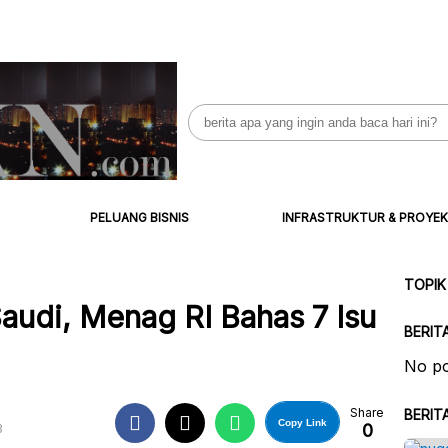
Search
for:
PELUANG BISNIS
INFRASTRUKTUR & PROYEK
TOPIK
udi, Menag RI Bahas 7 Isu
BERIT
No po
Share
BERIT
Copy Link
0
B