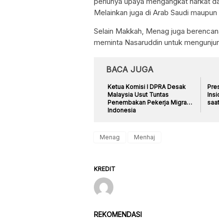
perlunya upaya mengangkat harkat da
Melainkan juga di Arab Saudi maupun 
Selain Makkah, Menag juga berencan
meminta Nasaruddin untuk mengunjung
BACA JUGA
Ketua Komisi I DPRA Desak
Pre
Malaysia Usut Tuntas
Ins
Penembakan Pekerja Migran
saa
Indonesia
Menag
Menhaj
KREDIT
REKOMENDASI