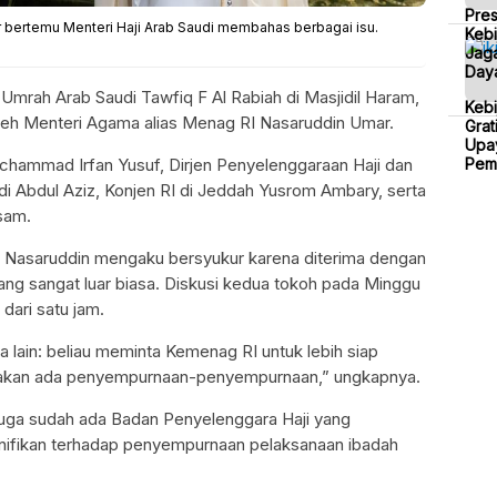
Pre
 bertemu Menteri Haji Arab Saudi membahas berbagai isu.
Kebi
Jaga
Daya
Umrah Arab Saudi Tawfiq F Al Rabiah di Masjidil Haram,
Keb
oleh Menteri Agama alias Menag RI Nasaruddin Umar.
Grat
Upa
hammad Irfan Yusuf, Dirjen Penyelenggaraan Haji dan
Pem
di Abdul Aziz, Konjen RI di Jeddah Yusrom Ambary, serta
sam.
, Nasaruddin mengaku bersyukur karena diterima dengan
ng sangat luar biasa. Diskusi kedua tokoh pada Minggu
dari satu jam.
a lain: beliau meminta Kemenag RI untuk lebih siap
 akan ada penyempurnaan-penyempurnaan,” ungkapnya.
juga sudah ada Badan Penyelenggara Haji yang
nifikan terhadap penyempurnaan pelaksanaan ibadah