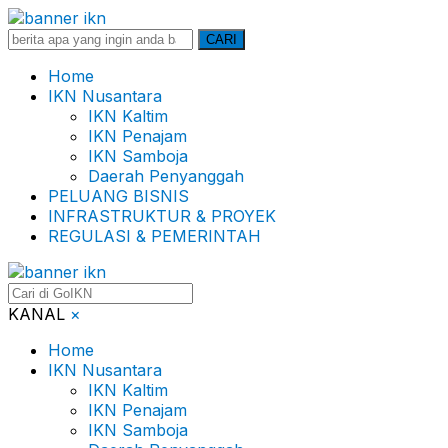
Search
CARI
for:
Home
IKN Nusantara
IKN Kaltim
IKN Penajam
IKN Samboja
Daerah Penyanggah
PELUANG BISNIS
INFRASTRUKTUR & PROYEK
REGULASI & PEMERINTAH
KANAL
×
Home
IKN Nusantara
IKN Kaltim
IKN Penajam
IKN Samboja