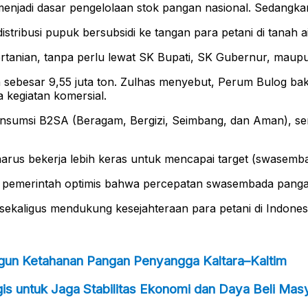
enjadi dasar pengelolaan stok pangan nasional. Sedangkan
istribusi pupuk bersubsidi ke tangan para petani di tanah 
ertanian, tanpa perlu lewat SK Bupati, SK Gubernur, mau
 sebesar 9,55 juta ton. Zulhas menyebut, Perum Bulog ba
kegiatan komersial.
konsumsi B2SA (Beragam, Bergizi, Seimbang, dan Aman), se
arus bekerja lebih keras untuk mencapai target (swasembad
, pemerintah optimis bahwa percepatan swasembada pangan
sekaligus mendukung kesejahteraan para petani di Indones
ngun Ketahanan Pangan Penyangga Kaltara–Kaltim
s untuk Jaga Stabilitas Ekonomi dan Daya Beli Mas