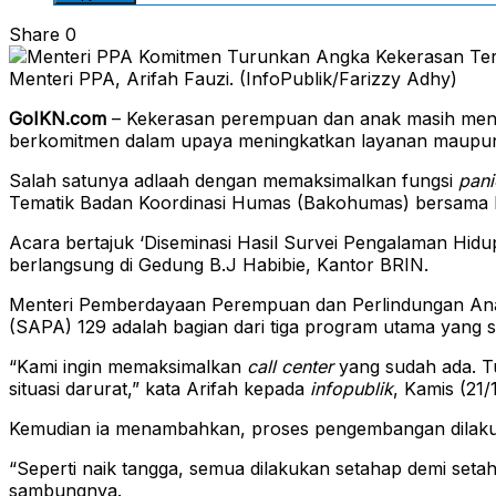
Share
0
Menteri PPA, Arifah Fauzi. (InfoPublik/Farizzy Adhy)
GoIKN.com
– Kekerasan perempuan dan anak masih menjad
berkomitmen dalam upaya meningkatkan layanan maupun
Salah satunya adlaah dengan memaksimalkan fungsi
pani
Tematik Badan Koordinasi Humas (Bakohumas) bersama 
Acara bertajuk ‘Diseminasi Hasil Survei Pengalaman H
berlangsung di Gedung B.J Habibie, Kantor BRIN.
Menteri Pemberdayaan Perempuan dan Perlindungan An
(SAPA) 129 adalah bagian dari tiga program utama yang 
“Kami ingin memaksimalkan
call center
yang sudah ada. Tu
situasi darurat,” kata Arifah kepada
infopublik
, Kamis (21/
Kemudian ia menambahkan, proses pengembangan dilakuk
“Seperti naik tangga, semua dilakukan setahap demi seta
sambungnya.