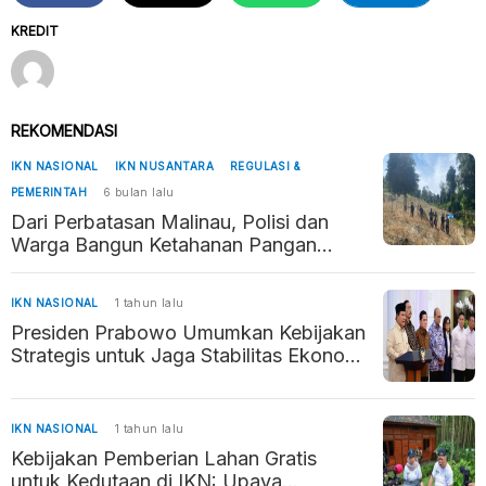
KREDIT
REKOMENDASI
IKN NASIONAL
IKN NUSANTARA
REGULASI &
PEMERINTAH
6 bulan lalu
Dari Perbatasan Malinau, Polisi dan
Warga Bangun Ketahanan Pangan
Penyangga Kaltara–Kaltim
IKN NASIONAL
1 tahun lalu
Presiden Prabowo Umumkan Kebijakan
Strategis untuk Jaga Stabilitas Ekonomi
dan Daya Beli Masyarakat
IKN NASIONAL
1 tahun lalu
Kebijakan Pemberian Lahan Gratis
untuk Kedutaan di IKN: Upaya