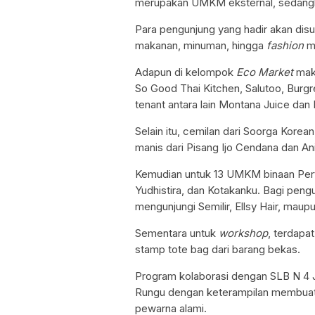
merupakan UMKM eksternal, sedangkan
Para pengunjung yang hadir akan dis
makanan, minuman, hingga
fashion
m
Adapun di kelompok
Eco Market
maka
So Good Thai Kitchen, Salutoo, Burgr
tenant antara lain Montana Juice dan
Selain itu, cemilan dari Soorga Kore
manis dari Pisang Ijo Cendana dan An
Kemudian untuk 13 UMKM binaan Pert
Yudhistira, dan Kotakanku. Bagi peng
mengunjungi Semilir, Ellsy Hair, maup
Sementara untuk
workshop
, terdapa
stamp tote bag dari barang bekas.
Program kolaborasi dengan SLB N 4 
Rungu dengan keterampilan membuat 
pewarna alami.