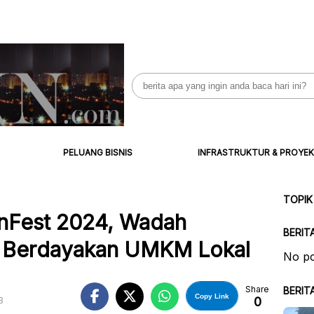
Search
for:
PELUANG BISNIS
INFRASTRUKTUR & PROYEK
TOPIK
nFest 2024, Wadah
BERIT
r Berdayakan UMKM Lokal
No po
Share
BERIT
Copy Link
0
B