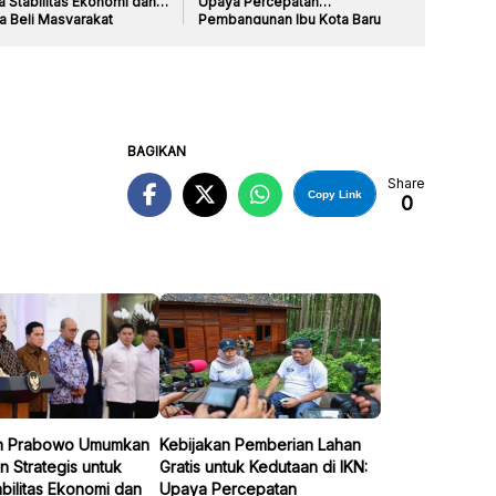
a Stabilitas Ekonomi dan
Upaya Percepatan
a Beli Masyarakat
Pembangunan Ibu Kota Baru
BAGIKAN
Share
Copy Link
0
n Prabowo Umumkan
Kebijakan Pemberian Lahan
n Strategis untuk
Gratis untuk Kedutaan di IKN:
bilitas Ekonomi dan
Upaya Percepatan