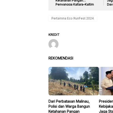
Ketahanan Pangan
Jag
Penyangga Kaltara–Kaltim
Day
Pertamina Eco RunFest 2024
KREDIT
REKOMENDASI
Dari Perbatasan Malinau,
Preside
Polisi dan Warga Bangun
Kebijaka
Ketahanan Pangan
Jaga Sta