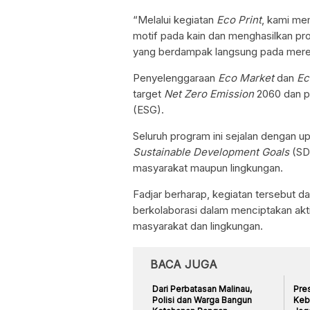
“Melalui kegiatan
Eco Print
, kami me
motif pada kain dan menghasilkan pr
yang berdampak langsung pada merek
Penyelenggaraan
Eco Market
dan
Ec
target
Net Zero Emission
2060 dan p
(ESG).
Seluruh program ini sejalan dengan u
Sustainable Development Goals
(SDG
masyarakat maupun lingkungan.
Fadjar berharap, kegiatan tersebut
berkolaborasi dalam menciptakan ak
masyarakat dan lingkungan.
BACA JUGA
Dari Perbatasan Malinau,
Pre
Polisi dan Warga Bangun
Kebi