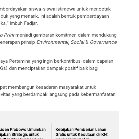
mberdayakan siswa-siswa istimewa untuk mencetak
oduk yang menarik. Ini adalah bentuk pemberdayaan
a,” imbuh Fadjar.
o Print
menjadi gambaran komitmen dalam mendukung
enerapan prinsip
Environmental
,
Social
&
Governance
paya Pertamina yang ingin berkontribusi dalam capaian
s) dan menciptakan dampak positif baik bagi
 dapat membangun kesadaran masyarakat untuk
tivitas yang berdampak langsung pada kebermanfaatan
siden Prabowo Umumkan
Kebijakan Pemberian Lahan
jakan Strategis untuk
Gratis untuk Kedutaan di IKN: