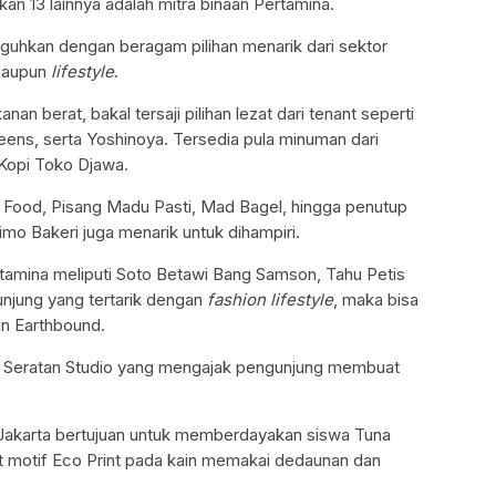
 13 lainnya adalah mitra binaan Pertamina.
uguhkan dengan beragam pilihan menarik dari sektor
aupun
lifestyle
.
nan berat, bakal tersaji pilihan lezat dari tenant seperti
eens, serta Yoshinoya. Tersedia pula minuman dari
 Kopi Toko Djawa.
an Food, Pisang Madu Pasti, Mad Bagel, hingga penutup
imo Bakeri juga menarik untuk dihampiri.
amina meliputi Soto Betawi Bang Samson, Tahu Petis
unjung yang tertarik dengan
fashion lifestyle
, maka bisa
un Earthbound.
t Seratan Studio yang mengajak pengunjung membuat
Jakarta bertujuan untuk memberdayakan siswa Tuna
motif Eco Print pada kain memakai dedaunan dan