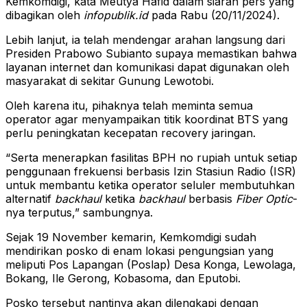
Kemkomdigi, kata Meutya Hafid dalam siaran pers yang
dibagikan oleh
infopublik.id
pada Rabu (20/11/2024).
Lebih lanjut, ia telah mendengar arahan langsung dari
Presiden Prabowo Subianto supaya memastikan bahwa
layanan internet dan komunikasi dapat digunakan oleh
masyarakat di sekitar Gunung Lewotobi.
Oleh karena itu, pihaknya telah meminta semua
operator agar menyampaikan titik koordinat BTS yang
perlu peningkatan kecepatan recovery jaringan.
“Serta menerapkan fasilitas BPH no rupiah untuk setiap
penggunaan frekuensi berbasis Izin Stasiun Radio (ISR)
untuk membantu ketika operator seluler membutuhkan
alternatif
backhaul
ketika
backhaul
berbasis
Fiber Optic
-
nya terputus,” sambungnya.
Sejak 19 November kemarin, Kemkomdigi sudah
mendirikan posko di enam lokasi pengungsian yang
meliputi Pos Lapangan (Poslap) Desa Konga, Lewolaga,
Bokang, Ile Gerong, Kobasoma, dan Eputobi.
Posko tersebut nantinya akan dilengkapi dengan