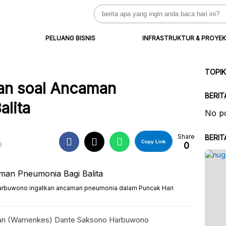
Search
for:
PELUANG BISNIS
INFRASTRUKTUR & PROYEK
TOPI
an soal Ancaman
BERIT
alita
No po
Share
BERIT
Copy Link
0
B
arbuwono ingatkan ancaman pneumonia dalam Puncak Hari
tan (Wamenkes) Dante Saksono Harbuwono