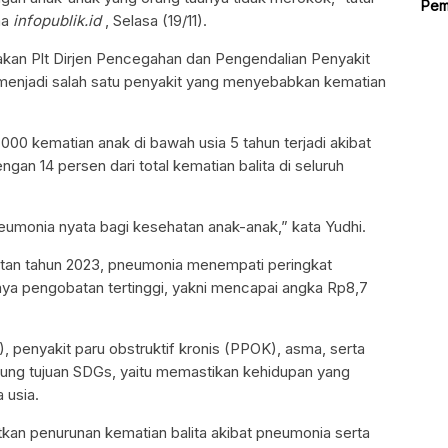
Pem
ma
infopublik.id
, Selasa (19/11).
an Plt Dirjen Pencegahan dan Pengendalian Penyakit
enjadi salah satu penyakit yang menyebabkan kematian
00 kematian anak di bawah usia 5 tahun terjadi akibat
gan 14 persen dari total kematian balita di seluruh
umonia nyata bagi kesehatan anak-anak,” kata Yudhi.
tan tahun 2023, pneumonia menempati peringkat
ya pengobatan tertinggi, yakni mencapai angka Rp8,7
B), penyakit paru obstruktif kronis (PPOK), asma, serta
ung tujuan SDGs, yaitu memastikan kehidupan yang
 usia.
tkan penurunan kematian balita akibat pneumonia serta