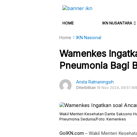
HOME
IKN NUSANTARA
Home
IKN Nasional
Wamenkes Ingatk
Pneumonia Bagi B
Arista Ratnaningsih
Diterbitkan
19 Nov 2024, 09:51 WI
Wakil Menteri Kesehatan Dante Saksono H
Pneumonia Sedunia/Foto: Kemenkes
GoIKN.com
– Wakil Menteri Keseha