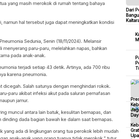
 tua yang masih merokok di rumah tentang bahaya
Dari P
Bangu
Kaltar
ri, namun hal tersebut juga dapat meningkatkan kondisi
K
M
 Pneumonia Sedunia, Senin (18/11/2024). Melansir
li menyerang paru-paru, melelahkan napas, bahkan
tama pada anak-anak.
P
P
monia terjadi setiap 43 detik. Artinya, ada 700 ribu
T
nnya karena pneumonia.
at dicegah. Salah satunya dengan menghindari rokok.
-paru akibat infeksi akut pada saluran pernafasan
Pre
 maupun jamur.
Kebi
Jag
ing muncul antara lain batuk, kesulitan bernapas, dan
Day
an dinding dada bagian bawah ke dalam saat bernapas.
Keb
Grat
ak yang ada di lingkungan orang tua perokok lebih mudah
Upa
an anak-anak yang orang tuanya tidak merokok,” tutur