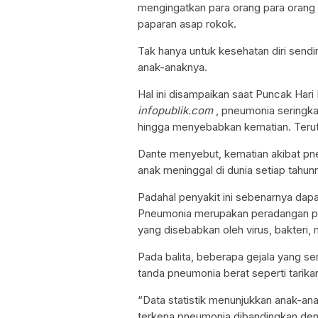
mengingatkan para orang para orang
paparan asap rokok.
Tak hanya untuk kesehatan diri sendi
anak-anaknya.
Hal ini disampaikan saat Puncak Hari
infopublik.com
, pneumonia seringka
hingga menyebabkan kematian. Teru
Dante menyebut, kematian akibat pneu
anak meninggal di dunia setiap tahu
Padahal penyakit ini sebenarnya dap
Pneumonia merupakan peradangan paru
yang disebabkan oleh virus, bakteri,
Pada balita, beberapa gejala yang ser
tanda pneumonia berat seperti tarik
“Data statistik menunjukkan anak-an
terkena pneumonia dibandingkan deng