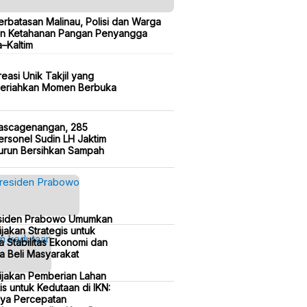
erbatasan Malinau, Polisi dan Warga
n Ketahanan Pangan Penyangga
a–Kaltim
reasi Unik Takjil yang
eriahkan Momen Berbuka
ascagenangan, 285
ersonel Sudin LH Jaktim
urun Bersihkan Sampah
siden Prabowo Umumkan
jakan Strategis untuk
a Stabilitas Ekonomi dan
a Beli Masyarakat
ijakan Pemberian Lahan
is untuk Kedutaan di IKN:
ya Percepatan