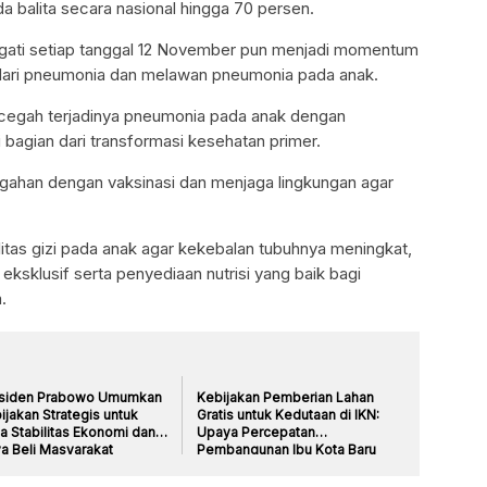
 balita secara nasional hingga 70 persen.
ngati setiap tanggal 12 November pun menjadi momentum
 dari pneumonia dan melawan pneumonia pada anak.
cegah terjadinya pneumonia pada anak dengan
bagian dari transformasi kesehatan primer.
cegahan dengan vaksinasi dan menjaga lingkungan agar
itas gizi pada anak agar kekebalan tubuhnya meningkat,
ksklusif serta penyediaan nutrisi yang baik bagi
.
siden Prabowo Umumkan
Kebijakan Pemberian Lahan
ijakan Strategis untuk
Gratis untuk Kedutaan di IKN:
a Stabilitas Ekonomi dan
Upaya Percepatan
a Beli Masyarakat
Pembangunan Ibu Kota Baru