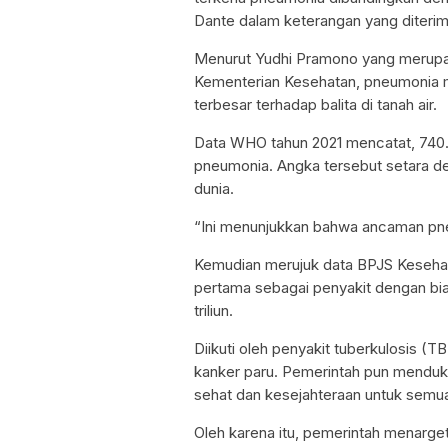
Dante dalam keterangan yang diteri
Menurut Yudhi Pramono yang merupak
Kementerian Kesehatan, pneumonia m
terbesar terhadap balita di tanah air.
Data WHO tahun 2021 mencatat, 740.0
pneumonia. Angka tersebut setara den
dunia.
“Ini menunjukkan bahwa ancaman pne
Kemudian merujuk data BPJS Keseha
pertama sebagai penyakit dengan bia
triliun.
Diikuti oleh penyakit tuberkulosis (T
kanker paru. Pemerintah pun menduk
sehat dan kesejahteraan untuk semua
Oleh karena itu, pemerintah menarge