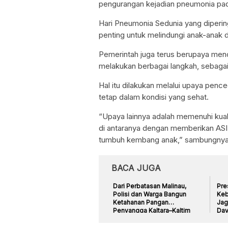
pengurangan kejadian pneumonia pada
Hari Pneumonia Sedunia yang diperi
penting untuk melindungi anak-anak
Pemerintah juga terus berupaya men
melakukan berbagai langkah, sebagai 
Hal itu dilakukan melalui upaya pen
tetap dalam kondisi yang sehat.
“Upaya lainnya adalah memenuhi kual
di antaranya dengan memberikan ASI e
tumbuh kembang anak,” sambungnya
BACA JUGA
Dari Perbatasan Malinau,
Pre
Polisi dan Warga Bangun
Keb
Ketahanan Pangan
Jag
Penyangga Kaltara–Kaltim
Day