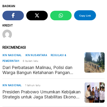
BAGIKAN
Copy Link
KREDIT
REKOMENDASI
IKN NASIONAL
IKN NUSANTARA
REGULASI &
PEMERINTAH
6 bulan lalu
Dari Perbatasan Malinau, Polisi dan
Warga Bangun Ketahanan Pangan
Penyangga Kaltara–Kaltim
IKN NASIONAL
1 tahun lalu
Presiden Prabowo Umumkan Kebijakan
Strategis untuk Jaga Stabilitas Ekonomi
dan Daya Beli Masyarakat