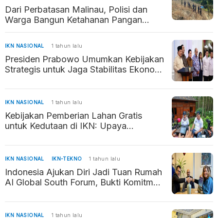
Dari Perbatasan Malinau, Polisi dan
Warga Bangun Ketahanan Pangan
Penyangga Kaltara–Kaltim
IKN NASIONAL
1 tahun lalu
Presiden Prabowo Umumkan Kebijakan
Strategis untuk Jaga Stabilitas Ekonomi
dan Daya Beli Masyarakat
IKN NASIONAL
1 tahun lalu
Kebijakan Pemberian Lahan Gratis
untuk Kedutaan di IKN: Upaya
Percepatan Pembangunan Ibu Kota
Baru
IKN NASIONAL
IKN-TEKNO
1 tahun lalu
Indonesia Ajukan Diri Jadi Tuan Rumah
AI Global South Forum, Bukti Komitmen
Kembangkan AI Beretika
IKN NASIONAL
1 tahun lalu